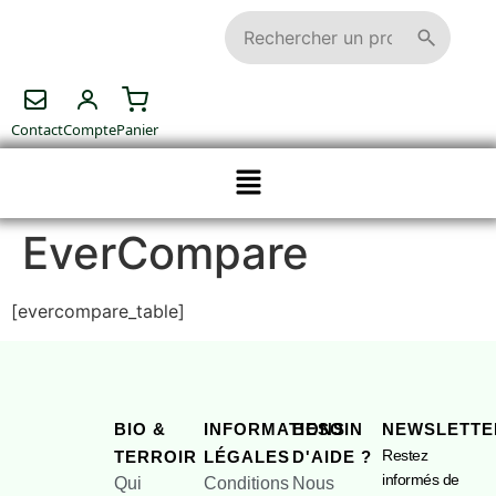
Contact
Compte
Panier
EverCompare
[evercompare_table]
BIO &
INFORMATIONS
BESOIN
NEWSLETTE
Restez
TERROIR
LÉGALES
D'AIDE ?
informés de
Qui
Conditions
Nous