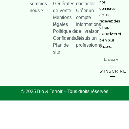
nos
sommes-
Générales
contacter
dernières
nous ?
de Vente
Créer un
actus,
Mentions
compte
recevez des
légales
Informations
offres
Politique de
de livraison
exclusives et
Confidentialité
Je suis un
bien plus
Plan de
professionnel
encore.
site
S'INSCRIRE
⟶
© 2025 Bio & Terroir – Tous droits réservés