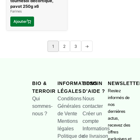
tournesol décortiqué,
pavot 250g x6
Farines
Ajouter
1
2
3
→
BIO &
INFORMATIONS
BESOIN
NEWSLETTE
Restez
TERROIR
LÉGALES
D'AIDE ?
informés de
Qui
Conditions
Nous
nos
sommes-
Générales
contacter
dernières
nous ?
de Vente
Créer un
actus,
Mentions
compte
recevez des
légales
Informations
offres
Politique de
de livraison
exclusives et