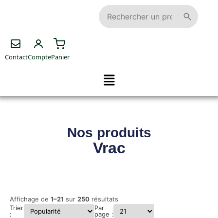
Contact
Compte
Panier
Nos produits
Vrac
Affichage de
1–21
sur
250
résultats
Trier
Par
:
page :