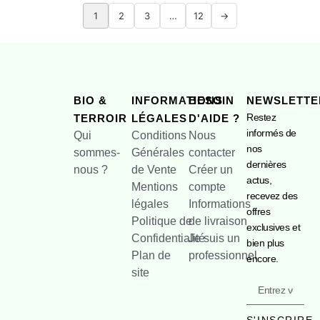
1
2
3
…
12
→
BIO &
INFORMATIONS
BESOIN
NEWSLETTE
Restez
TERROIR
LÉGALES
D'AIDE ?
informés de
Qui
Conditions
Nous
nos
sommes-
Générales
contacter
dernières
nous ?
de Vente
Créer un
actus,
Mentions
compte
recevez des
légales
Informations
offres
Politique de
de livraison
exclusives et
Confidentialité
Je suis un
bien plus
Plan de
professionnel
encore.
site
S'INSCRIRE