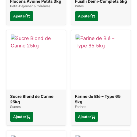
Flocons Avoine Petits 3kg
Fusilli Demi-Complets 5kg
Petit-Déjeuner & Céréales
Pâtes
Ajouter
Ajouter
Sucre Blond de Canne
Farine de Blé – Type 65
25kg
5kg
Sucres
Farines
Ajouter
Ajouter