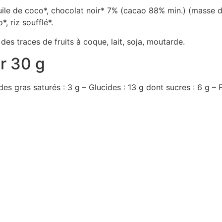
huile de coco*, chocolat noir* 7% (cacao 88% min.) (masse d
, riz soufflé*.
 des traces de fruits à coque, lait, soja, moutarde.
ur 30 g
es gras saturés : 3 g – Glucides : 13 g dont sucres : 6 g – Fi