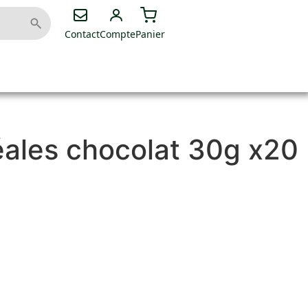
Contact
Compte
Panier
éales chocolat 30g x20