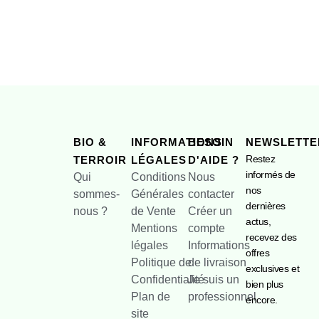
BIO &
INFORMATIONS
BESOIN
NEWSLETTE
Restez
TERROIR
LÉGALES
D'AIDE ?
informés de
Qui
Conditions
Nous
nos
sommes-
Générales
contacter
dernières
nous ?
de Vente
Créer un
actus,
Mentions
compte
recevez des
légales
Informations
offres
Politique de
de livraison
exclusives et
Confidentialité
Je suis un
bien plus
Plan de
professionnel
encore.
site