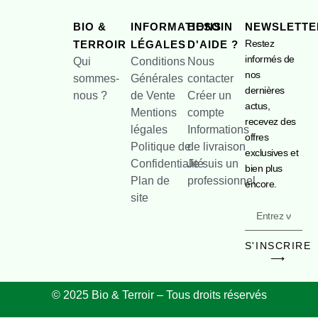
BIO &
INFORMATIONS
BESOIN
NEWSLETTE
Restez
TERROIR
LÉGALES
D'AIDE ?
informés de
Qui
Conditions
Nous
nos
sommes-
Générales
contacter
dernières
nous ?
de Vente
Créer un
actus,
Mentions
compte
recevez des
légales
Informations
offres
Politique de
de livraison
exclusives et
Confidentialité
Je suis un
bien plus
Plan de
professionnel
encore.
site
S'INSCRIRE
⟶
© 2025 Bio & Terroir – Tous droits réservés