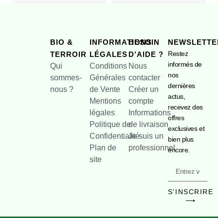
BIO &
INFORMATIONS
BESOIN
NEWSLETTE
Restez
TERROIR
LÉGALES
D'AIDE ?
informés de
Qui
Conditions
Nous
nos
sommes-
Générales
contacter
dernières
nous ?
de Vente
Créer un
actus,
Mentions
compte
recevez des
légales
Informations
offres
Politique de
de livraison
exclusives et
Confidentialité
Je suis un
bien plus
Plan de
professionnel
encore.
site
S'INSCRIRE
⟶