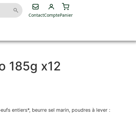
Contact
Compte
Panier
o 185g x12
ufs entiers*, beurre sel marin, poudres à lever :