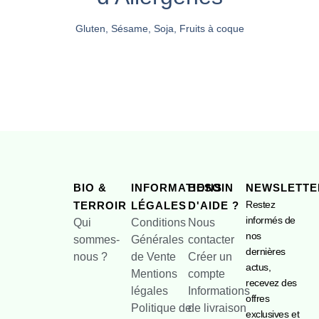
Gluten, Sésame, Soja, Fruits à coque
BIO &
INFORMATIONS
BESOIN
NEWSLETTE
Restez
TERROIR
LÉGALES
D'AIDE ?
informés de
Qui
Conditions
Nous
nos
sommes-
Générales
contacter
dernières
nous ?
de Vente
Créer un
actus,
Mentions
compte
recevez des
légales
Informations
offres
Politique de
de livraison
exclusives et