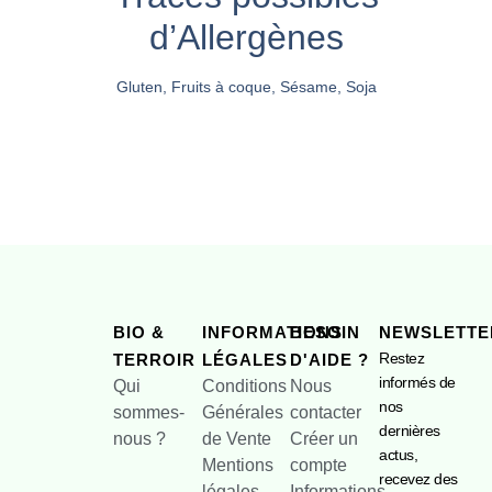
d’Allergènes
Gluten, Fruits à coque, Sésame, Soja
BIO &
INFORMATIONS
BESOIN
NEWSLETTE
Restez
TERROIR
LÉGALES
D'AIDE ?
informés de
Qui
Conditions
Nous
nos
sommes-
Générales
contacter
dernières
nous ?
de Vente
Créer un
actus,
Mentions
compte
recevez des
légales
Informations