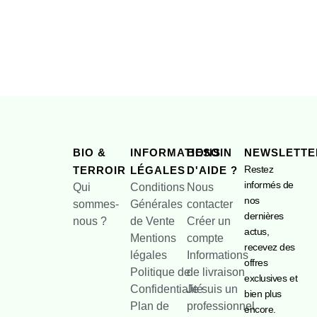
BIO &
INFORMATIONS
BESOIN
NEWSLETTE
Restez
TERROIR
LÉGALES
D'AIDE ?
informés de
Qui
Conditions
Nous
nos
sommes-
Générales
contacter
dernières
nous ?
de Vente
Créer un
actus,
Mentions
compte
recevez des
légales
Informations
offres
Politique de
de livraison
exclusives et
Confidentialité
Je suis un
bien plus
Plan de
professionnel
encore.