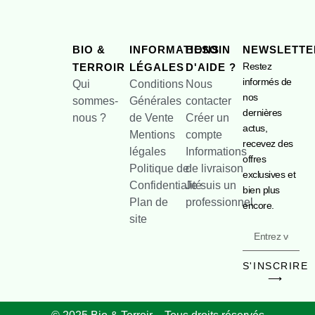
BIO &
INFORMATIONS
BESOIN
NEWSLETTE
Restez
TERROIR
LÉGALES
D'AIDE ?
informés de
Qui
Conditions
Nous
nos
sommes-
Générales
contacter
dernières
nous ?
de Vente
Créer un
actus,
Mentions
compte
recevez des
légales
Informations
offres
Politique de
de livraison
exclusives et
Confidentialité
Je suis un
bien plus
Plan de
professionnel
encore.
site
S'INSCRIRE
⟶