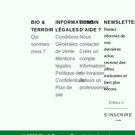
BIO &
INFORMATIONS
BESOIN
NEWSLETTE
Restez
TERROIR
LÉGALES
D'AIDE ?
informés de
Qui
Conditions
Nous
nos
sommes-
Générales
contacter
dernières
nous ?
de Vente
Créer un
actus,
Mentions
compte
recevez des
légales
Informations
offres
Politique de
de livraison
exclusives et
Confidentialité
Je suis un
bien plus
Plan de
professionnel
encore.
site
S'INSCRIRE
⟶