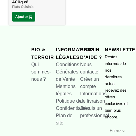
400g x6
Plats Cuisinés
Ajouter
BIO &
INFORMATIONS
BESOIN
NEWSLETTE
Restez
TERROIR
LÉGALES
D'AIDE ?
informés de
Qui
Conditions
Nous
nos
sommes-
Générales
contacter
dernières
nous ?
de Vente
Créer un
actus,
Mentions
compte
recevez des
légales
Informations
offres
Politique de
de livraison
exclusives et
Confidentialité
Je suis un
bien plus
Plan de
professionnel
encore.
site