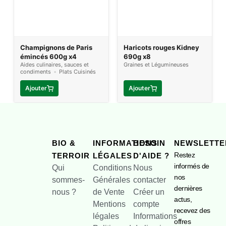
Champignons de Paris
Haricots rouges Kidney
émincés 600g x4
690g x8
Aides culinaires, sauces et
Graines et Légumineuses
condiments
•
Plats Cuisinés
Ajouter
Ajouter
BIO &
INFORMATIONS
BESOIN
NEWSLETTE
Restez
TERROIR
LÉGALES
D'AIDE ?
informés de
Qui
Conditions
Nous
nos
sommes-
Générales
contacter
dernières
nous ?
de Vente
Créer un
actus,
Mentions
compte
recevez des
légales
Informations
offres