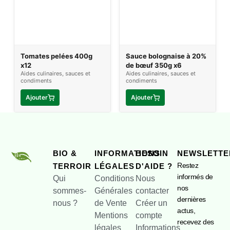
Tomates pelées 400g
Sauce bolognaise à 20%
x12
de bœuf 350g x6
Aides culinaires, sauces et
Aides culinaires, sauces et
condiments
condiments
Ajouter
Ajouter
BIO &
INFORMATIONS
BESOIN
NEWSLETTE
Restez
TERROIR
LÉGALES
D'AIDE ?
informés de
Qui
Conditions
Nous
nos
sommes-
Générales
contacter
dernières
nous ?
de Vente
Créer un
actus,
Mentions
compte
recevez des
légales
Informations