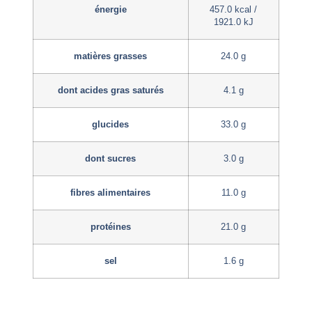
énergie
457.0 kcal /
1921.0 kJ
matières grasses
24.0 g
dont acides gras saturés
4.1 g
glucides
33.0 g
dont sucres
3.0 g
fibres alimentaires
11.0 g
protéines
21.0 g
sel
1.6 g