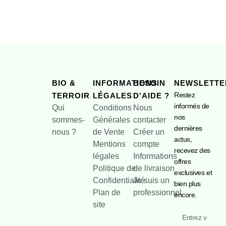
BIO &
INFORMATIONS
BESOIN
NEWSLETTE
Restez
TERROIR
LÉGALES
D'AIDE ?
informés de
Qui
Conditions
Nous
nos
sommes-
Générales
contacter
dernières
nous ?
de Vente
Créer un
actus,
Mentions
compte
recevez des
légales
Informations
offres
Politique de
de livraison
exclusives et
Confidentialité
Je suis un
bien plus
Plan de
professionnel
encore.
site