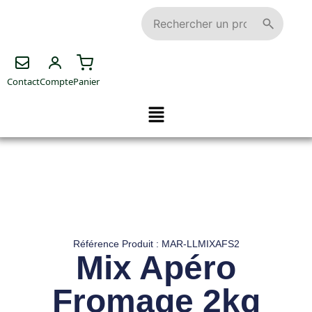
Contact
Compte
Panier
Référence Produit : MAR-LLMIXAFS2
Mix Apéro
Fromage 2kg