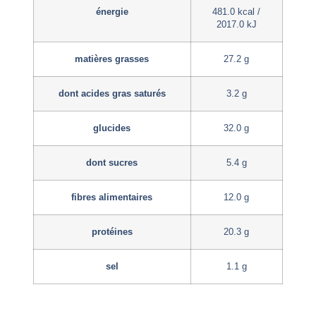
énergie
481.0 kcal /
2017.0 kJ
matières grasses
27.2 g
dont acides gras saturés
3.2 g
glucides
32.0 g
dont sucres
5.4 g
fibres alimentaires
12.0 g
protéines
20.3 g
sel
1.1 g