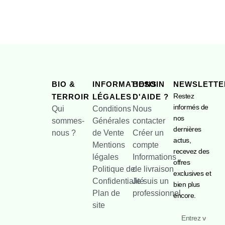
BIO &
INFORMATIONS
BESOIN
NEWSLETTE
Restez
TERROIR
LÉGALES
D'AIDE ?
informés de
Qui
Conditions
Nous
nos
sommes-
Générales
contacter
dernières
nous ?
de Vente
Créer un
actus,
Mentions
compte
recevez des
légales
Informations
offres
Politique de
de livraison
exclusives et
Confidentialité
Je suis un
bien plus
Plan de
professionnel
encore.
site