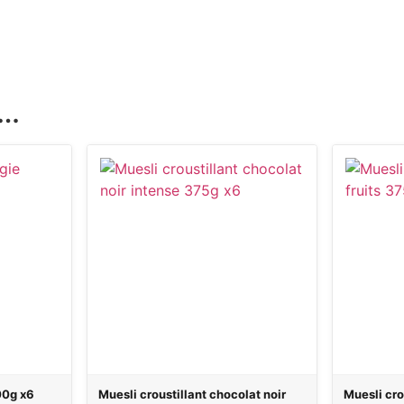
i…
00g x6
Muesli croustillant chocolat noir
Muesli cro