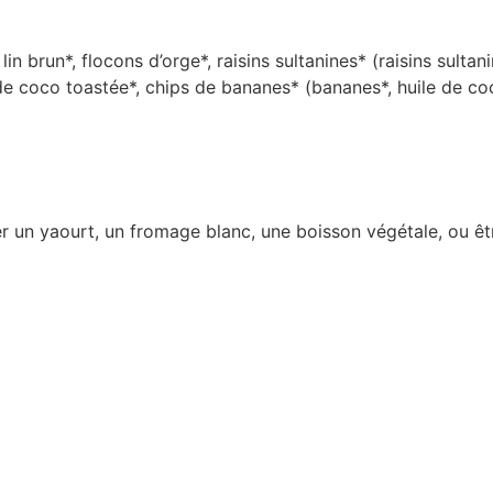
in brun*, flocons d’orge*, raisins sultanines* (raisins sultan
x de coco toastée*, chips de bananes* (bananes*, huile de coc
 un yaourt, un fromage blanc, une boisson végétale, ou êtr