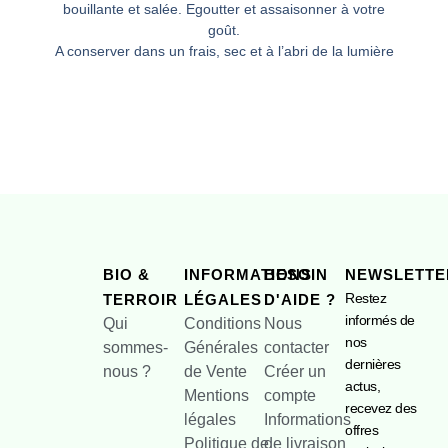
bouillante et salée. Egoutter et assaisonner à votre
goût.
A conserver dans un frais, sec et à l’abri de la lumière
BIO &
INFORMATIONS
BESOIN
NEWSLETTE
Restez
TERROIR
LÉGALES
D'AIDE ?
informés de
Qui
Conditions
Nous
nos
sommes-
Générales
contacter
dernières
nous ?
de Vente
Créer un
actus,
Mentions
compte
recevez des
légales
Informations
offres
Politique de
de livraison