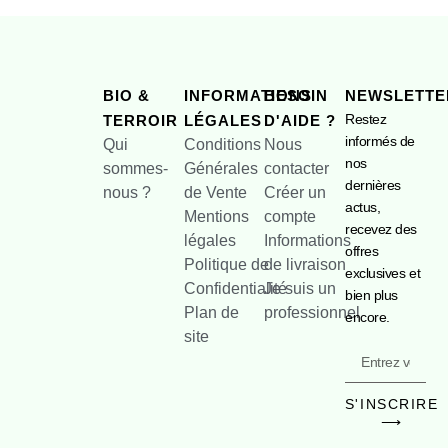
BIO &
INFORMATIONS
BESOIN
NEWSLETTE
Restez
TERROIR
LÉGALES
D'AIDE ?
informés de
Qui
Conditions
Nous
nos
sommes-
Générales
contacter
dernières
nous ?
de Vente
Créer un
actus,
Mentions
compte
recevez des
légales
Informations
offres
Politique de
de livraison
exclusives et
Confidentialité
Je suis un
bien plus
Plan de
professionnel
encore.
site
S'INSCRIRE
⟶