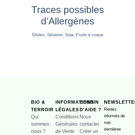
Traces possibles
d’Allergènes
Gluten, Sésame, Soja, Fruits à coque
BIO &
INFORMATIONS
BESOIN
NEWSLETTE
Restez
TERROIR
LÉGALES
D'AIDE ?
informés de
Qui
Conditions
Nous
nos
sommes-
Générales
contacter
dernières
nous ?
de Vente
Créer un