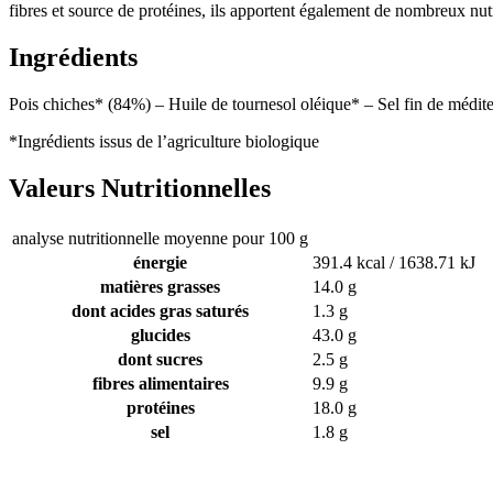
fibres et source de protéines, ils apportent également de nombreux nut
Ingrédients
Pois chiches* (84%) – Huile de tournesol oléique* – Sel fin de médi
*Ingrédients issus de l’agriculture biologique
Valeurs Nutritionnelles
analyse nutritionnelle moyenne pour 100 g
énergie
391.4 kcal / 1638.71 kJ
matières grasses
14.0 g
dont acides gras saturés
1.3 g
glucides
43.0 g
dont sucres
2.5 g
fibres alimentaires
9.9 g
protéines
18.0 g
sel
1.8 g