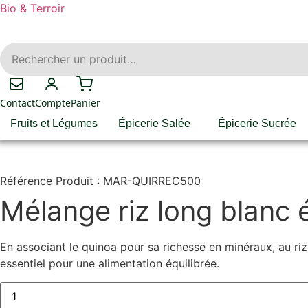
Bio & Terroir
Contact
Compte
Panier
Fruits et Légumes
Épicerie Salée
Épicerie Sucrée
Référence Produit : MAR-QUIRREC500
Mélange riz long blanc 
En associant le quinoa pour sa richesse en minéraux, au ri
essentiel pour une alimentation équilibrée.
quantité
de