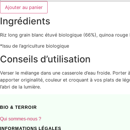
Mélange
riz
Ajouter au panier
long
blanc
Ingrédients
étuvé
-
quinoa
rouge
Riz long grain blanc étuvé biologique (66%), quinoa rouge
500g
x6
*Issu de l’agriculture biologique
Conseils d’utilisation
Verser le mélange dans une casserole d’eau froide. Porter à
apporter originalité, couleur et croquant à vos plats de lé
l’abri de la lumière.
BIO & TERROIR
Qui sommes-nous ?
INFORMATIONS LÉGALES