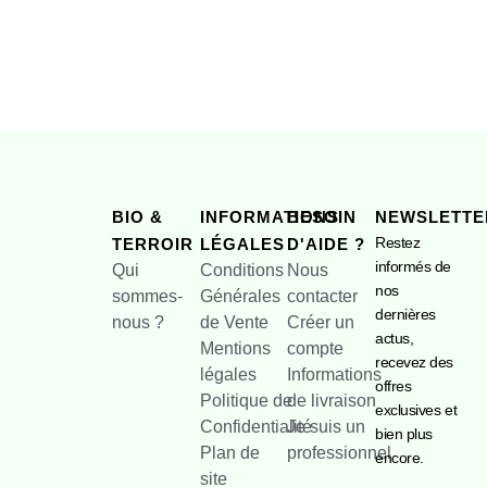
BIO &
INFORMATIONS
BESOIN
NEWSLETTE
Restez
TERROIR
LÉGALES
D'AIDE ?
informés de
Qui
Conditions
Nous
nos
sommes-
Générales
contacter
dernières
nous ?
de Vente
Créer un
actus,
Mentions
compte
recevez des
légales
Informations
offres
Politique de
de livraison
exclusives et
Confidentialité
Je suis un
bien plus
Plan de
professionnel
encore.
site