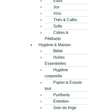
Eaux
Jus
Vins
Thés & Cafés
Softs
Cidres &
Pétillants
Hygiène & Maison
Bébé
Huiles
Essentielles
Hygiène
corporelle
Papier & Essuie-
tout
Purifiants
Entretien
Soin du linge