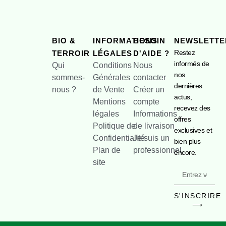
BIO &
INFORMATIONS
BESOIN
NEWSLETTE
Restez
TERROIR
LÉGALES
D'AIDE ?
informés de
Qui
Conditions
Nous
nos
sommes-
Générales
contacter
dernières
nous ?
de Vente
Créer un
actus,
Mentions
compte
recevez des
légales
Informations
offres
Politique de
de livraison
exclusives et
Confidentialité
Je suis un
bien plus
Plan de
professionnel
encore.
site
S'INSCRIRE
⟶