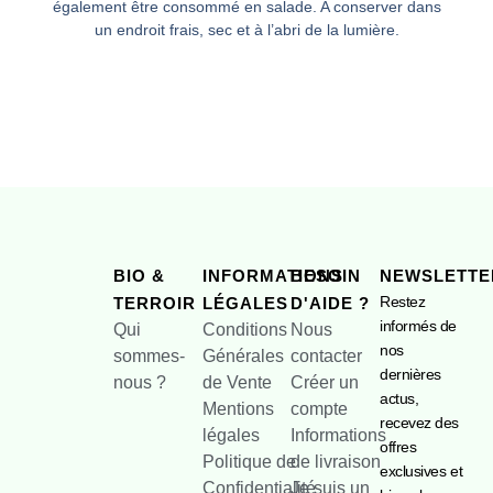
également être consommé en salade. A conserver dans
un endroit frais, sec et à l’abri de la lumière.
BIO &
INFORMATIONS
BESOIN
NEWSLETTE
Restez
TERROIR
LÉGALES
D'AIDE ?
informés de
Qui
Conditions
Nous
nos
sommes-
Générales
contacter
dernières
nous ?
de Vente
Créer un
actus,
Mentions
compte
recevez des
légales
Informations
offres
Politique de
de livraison
exclusives et
Confidentialité
Je suis un