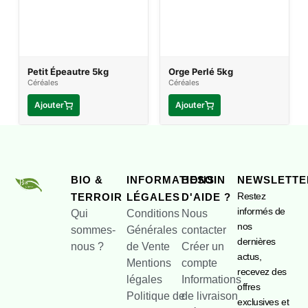
Petit Épeautre 5kg
Orge Perlé 5kg
Céréales
Céréales
Ajouter
Ajouter
BIO &
INFORMATIONS
BESOIN
NEWSLETTE
Restez
TERROIR
LÉGALES
D'AIDE ?
informés de
Qui
Conditions
Nous
nos
sommes-
Générales
contacter
dernières
nous ?
de Vente
Créer un
actus,
Mentions
compte
recevez des
légales
Informations
offres
Politique de
de livraison
exclusives et