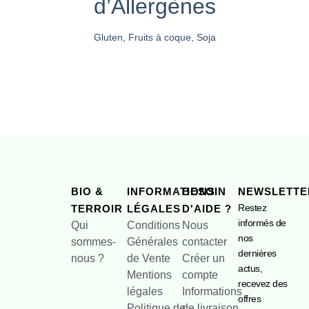
d’Allergènes
Gluten, Fruits à coque, Soja
BIO &
INFORMATIONS
BESOIN
NEWSLETTE
Restez
TERROIR
LÉGALES
D'AIDE ?
informés de
Qui
Conditions
Nous
nos
sommes-
Générales
contacter
dernières
nous ?
de Vente
Créer un
actus,
Mentions
compte
recevez des
légales
Informations
offres
Politique de
de livraison