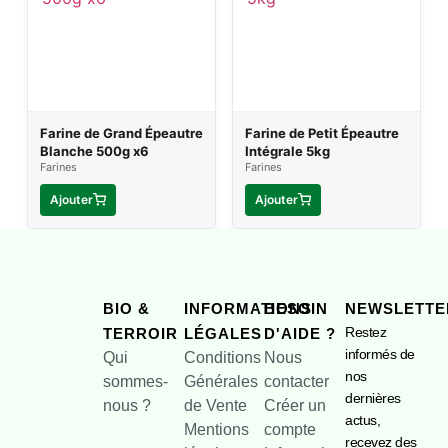
Farine de Grand Épeautre
Farine de Petit Épeautre
Blanche 500g x6
Intégrale 5kg
Farines
Farines
Ajouter
Ajouter
BIO &
INFORMATIONS
BESOIN
NEWSLETTE
Restez
TERROIR
LÉGALES
D'AIDE ?
informés de
Qui
Conditions
Nous
nos
sommes-
Générales
contacter
dernières
nous ?
de Vente
Créer un
actus,
Mentions
compte
recevez des