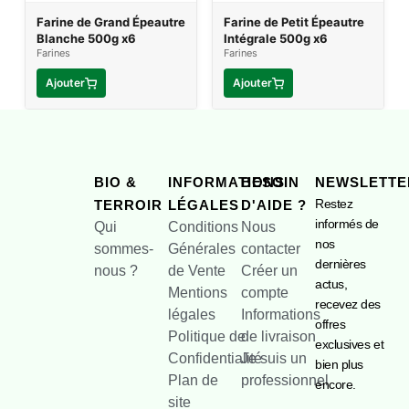
Farine de Grand Épeautre
Farine de Petit Épeautre
Blanche 500g x6
Intégrale 500g x6
Farines
Farines
Ajouter
Ajouter
BIO &
INFORMATIONS
BESOIN
NEWSLETTE
Restez
TERROIR
LÉGALES
D'AIDE ?
informés de
Qui
Conditions
Nous
nos
sommes-
Générales
contacter
dernières
nous ?
de Vente
Créer un
actus,
Mentions
compte
recevez des
légales
Informations
offres
Politique de
de livraison
exclusives et
Confidentialité
Je suis un
bien plus
Plan de
professionnel
encore.
site