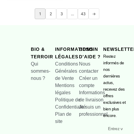
1
2
3
…
43
→
BIO &
INFORMATIONS
BESOIN
NEWSLETTE
Restez
TERROIR
LÉGALES
D'AIDE ?
informés de
Qui
Conditions
Nous
nos
sommes-
Générales
contacter
dernières
nous ?
de Vente
Créer un
actus,
Mentions
compte
recevez des
légales
Informations
offres
Politique de
de livraison
exclusives et
Confidentialité
Je suis un
bien plus
Plan de
professionnel
encore.
site