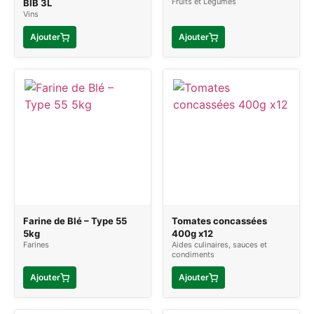
Fruits et Légumes
BIB 3L
Vins
Ajouter
Ajouter
Farine de Blé – Type 55
Tomates concassées
5kg
400g x12
Farines
Aides culinaires, sauces et
condiments
Ajouter
Ajouter