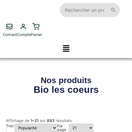
Contact
Compte
Panier
Nos produits
Bio les coeurs
Affichage de
1–21
sur
892
résultats
Trier
Par
:
page :