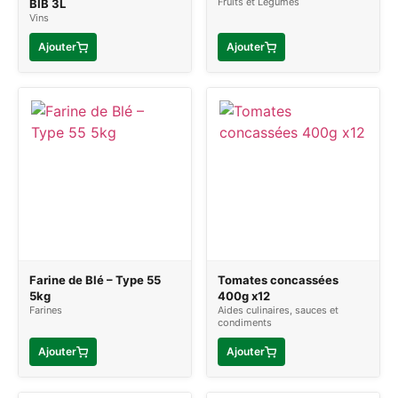
Fruits et Légumes
BIB 3L
Vins
Ajouter
Ajouter
Farine de Blé – Type 55
Tomates concassées
5kg
400g x12
Farines
Aides culinaires, sauces et
condiments
Ajouter
Ajouter