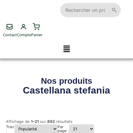
Contact
Compte
Panier
Nos produits
Castellana stefania
Affichage de
1–21
sur
892
résultats
Trier
Par
:
page :