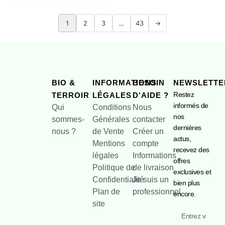
1
2
3
…
43
→
BIO &
INFORMATIONS
BESOIN
NEWSLETTE
Restez
TERROIR
LÉGALES
D'AIDE ?
informés de
Qui
Conditions
Nous
nos
sommes-
Générales
contacter
dernières
nous ?
de Vente
Créer un
actus,
Mentions
compte
recevez des
légales
Informations
offres
Politique de
de livraison
exclusives et
Confidentialité
Je suis un
bien plus
Plan de
professionnel
encore.
site