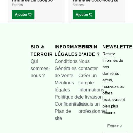
Farine de Lin 500g x6
Farine de Coco 400g x6
Farines
Farines
Ajouter
Ajouter
BIO &
INFORMATIONS
BESOIN
NEWSLETTE
Restez
TERROIR
LÉGALES
D'AIDE ?
informés de
Qui
Conditions
Nous
nos
sommes-
Générales
contacter
dernières
nous ?
de Vente
Créer un
actus,
Mentions
compte
recevez des
légales
Informations
offres
Politique de
de livraison
exclusives et
Confidentialité
Je suis un
bien plus
Plan de
professionnel
encore.
site