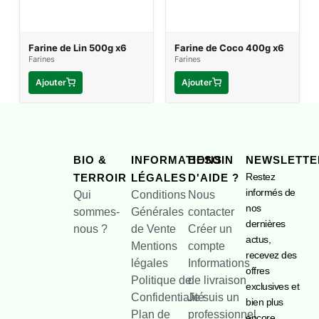
Farine de Lin 500g x6
Farine de Coco 400g x6
Farines
Farines
Ajouter
Ajouter
BIO &
INFORMATIONS
BESOIN
NEWSLETTE
Restez
TERROIR
LÉGALES
D'AIDE ?
informés de
Qui
Conditions
Nous
nos
sommes-
Générales
contacter
dernières
nous ?
de Vente
Créer un
actus,
Mentions
compte
recevez des
légales
Informations
offres
Politique de
de livraison
exclusives et
Confidentialité
Je suis un
bien plus
Plan de
professionnel
encore.